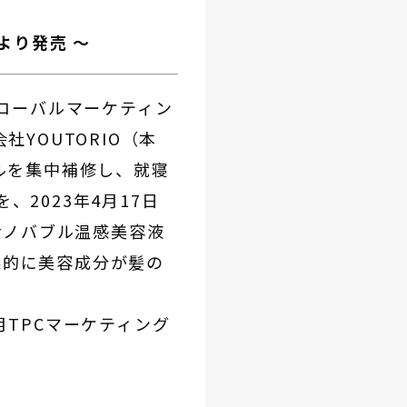
日より発売 ～
ローバルマーケティン
YOUTORIO（本
ルを集中補修し、就寝
、2023年4月17日
ナノバブル温感美容液
果的に美容成分が髪の
月TPCマーケティング