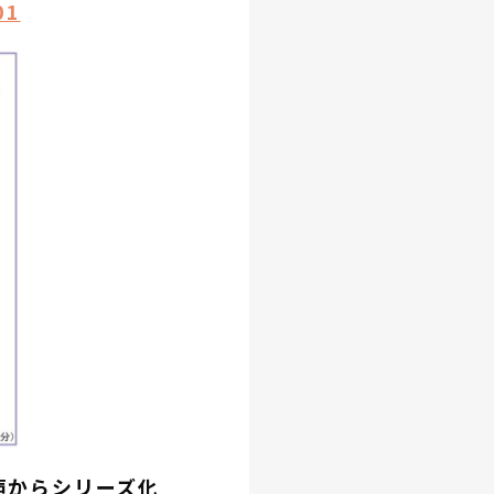
01
声からシリーズ化